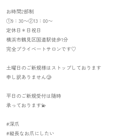
お時間2部制
①9：30〜②13：00〜
定休日＊日祝日
横浜市鶴見区国道駅徒歩1分
完全プライベートサロンです♡
土曜日のご新規様はストップしております
申し訳ありません🥲
平日のご新規受付は随時
承っております💫
#深爪
#縦長なお爪にしたい