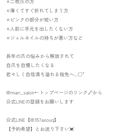
⚪︎二枚爪の方
⚪︎薄くてすぐ折れてしまう方
⚪︎ピンクの部分が短い方
⚪︎人前に手元を出したくない方
⚪︎ジェルネイルの持ちが悪い方など
長年の爪の悩みから解放されて
自爪を自慢したくなる
若々しく自信満ち溢れる指先へ...○°
@miari_salon←トップページのリンク🔗から
公式LINEの登録をお願いします
公式LINE【@357axouq】
【予約希望】とお送り下さい💓