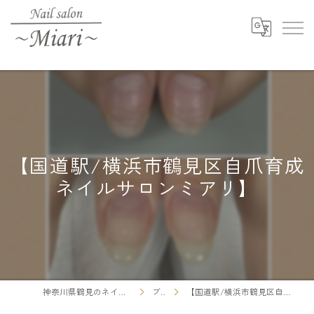
【国道駅/横浜市鶴見区自爪育成
ネイルサロンミアリ】
神奈川県鶴見のネイルならNail salon ～Miari～
ブログ
【国道駅/横浜市鶴見区自爪育成ネイルサロンミアリ】