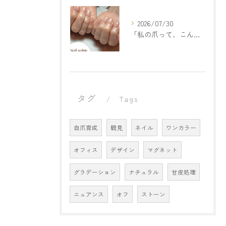
2026/07/30
「私の爪って、こんなもの。
タグ
Tags
自爪育成
鶴見
ネイル
ワンカラー
オフィス
デザイン
マグネット
グラデーション
ナチュラル
甘皮処理
ニュアンス
オフ
ストーン