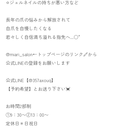
⚪︎ジェルネイルの持ちが悪い方など
長年の爪の悩みから解放されて
自爪を自慢したくなる
若々しく自信満ち溢れる指先へ...○°
@miari_salon←トップページのリンク🔗から
公式LINEの登録をお願いします
公式LINE【@357axouq】
【予約希望】とお送り下さい💓
お時間2部制
①9：30〜②13：00〜
定休日＊日祝日