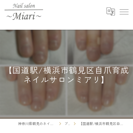
【国道駅/横浜市鶴見区自爪育成
ネイルサロンミアリ】
神奈川県鶴見のネイルならNail salon ～Miari～
ブログ
【国道駅/横浜市鶴見区自爪育成ネイルサロンミアリ】