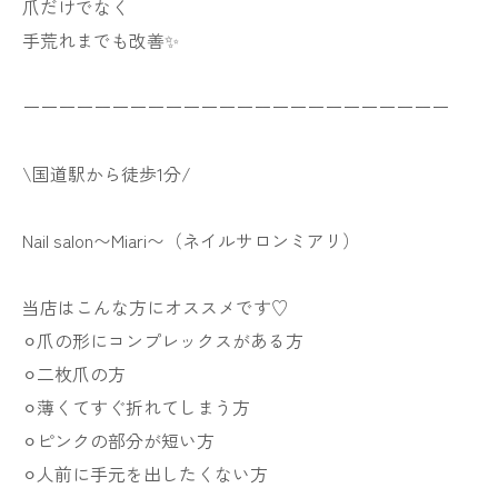
爪だけでなく
手荒れまでも改善✨
ーーーーーーーーーーーーーーーーーーーーーーーー
\国道駅から徒歩1分/
Nail salon〜Miari〜（ネイルサロンミアリ）
当店はこんな方にオススメです♡
⚪︎爪の形にコンプレックスがある方
⚪︎二枚爪の方
⚪︎薄くてすぐ折れてしまう方
⚪︎ピンクの部分が短い方
⚪︎人前に手元を出したくない方