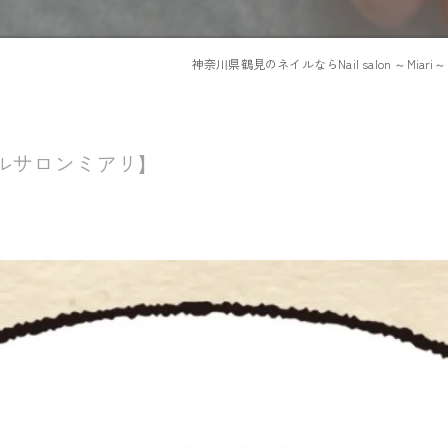
神奈川県鶴見のネイルならNail salon ～Miari～
ルサロンミアリ】