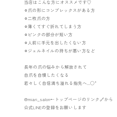
当店はこんな方にオススメです♡
⚪︎爪の形にコンプレックスがある方
⚪︎二枚爪の方
⚪︎薄くてすぐ折れてしまう方
⚪︎ピンクの部分が短い方
⚪︎人前に手元を出したくない方
⚪︎ジェルネイルの持ちが悪い方など
長年の爪の悩みから解放されて
自爪を自慢したくなる
若々しく自信満ち溢れる指先へ...○°
@miari_salon←トップページのリンク🔗から
公式LINEの登録をお願いします