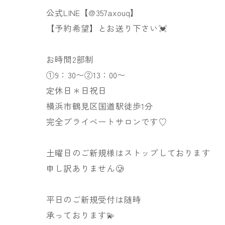
公式LINE【@357axouq】
【予約希望】とお送り下さい💓
お時間2部制
①9：30〜②13：00〜
定休日＊日祝日
横浜市鶴見区国道駅徒歩1分
完全プライベートサロンです♡
土曜日のご新規様はストップしております
申し訳ありません🥲
平日のご新規受付は随時
承っております💫