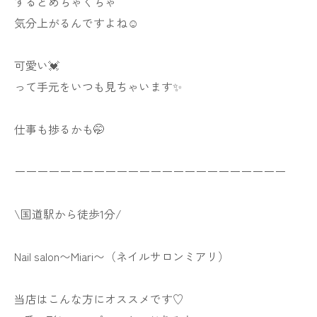
するとめちゃくちゃ
気分上がるんですよね☺️
可愛い💓
って手元をいつも見ちゃいます✨
仕事も捗るかも🤭
ーーーーーーーーーーーーーーーーーーーーーーーー
\国道駅から徒歩1分/
Nail salon〜Miari〜（ネイルサロンミアリ）
当店はこんな方にオススメです♡