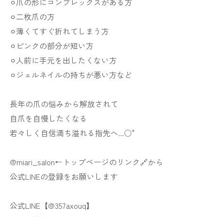
⚪︎爪の形にコンプレックスがある方
⚪︎二枚爪の方
⚪︎薄くてすぐ折れてしまう方
⚪︎ピンクの部分が短い方
⚪︎人前に手元を出したくない方
⚪︎ジェルネイルの持ちが悪い方など
長年の爪の悩みから解放されて
自爪を自慢したくなる
若々しく自信満ち溢れる指先へ...○°
@miari_salon←トップページのリンク🔗から
公式LINEの登録をお願いします
公式LINE【@357axouq】