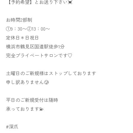
【予約希望】とお送り下さい💓
お時間2部制
①9：30〜②13：00〜
定休日＊日祝日
横浜市鶴見区国道駅徒歩1分
完全プライベートサロンです♡
土曜日のご新規様はストップしております
申し訳ありません🥲
平日のご新規受付は随時
承っております💫
#深爪