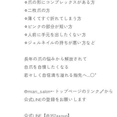
⚪︎爪の形にコンプレックスがある方
⚪︎二枚爪の方
⚪︎薄くてすぐ折れてしまう方
⚪︎ピンクの部分が短い方
⚪︎人前に手元を出したくない方
⚪︎ジェルネイルの持ちが悪い方など
長年の爪の悩みから解放されて
自爪を自慢したくなる
若々しく自信満ち溢れる指先へ...○°
@miari_salon←トップページのリンク🔗から
公式LINEの登録をお願いします
公式LINE【@357axouq】