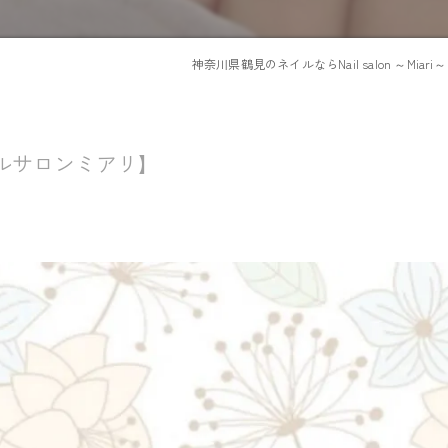
神奈川県鶴見のネイルならNail salon ～Miari～
ルサロンミアリ】