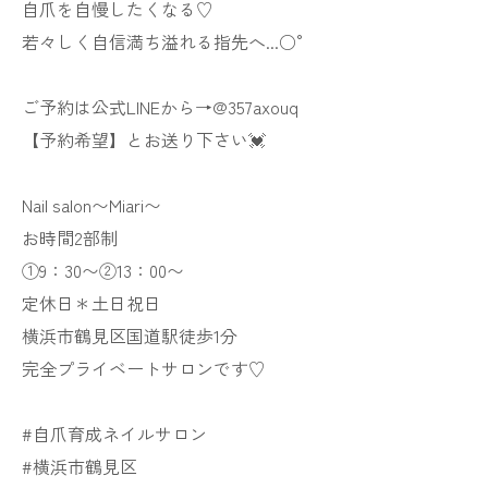
自爪を自慢したくなる♡
若々しく自信満ち溢れる指先へ...○°
ご予約は公式LINEから→@357axouq
【予約希望】とお送り下さい💓
Nail salon〜Miari〜
お時間2部制
①9：30〜②13：00〜
定休日＊土日祝日
横浜市鶴見区国道駅徒歩1分
完全プライベートサロンです♡
#自爪育成ネイルサロン
#横浜市鶴見区